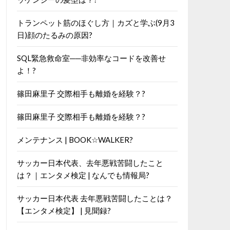
トランペット筋のほぐし方｜カズと学ぶ(9月3
日)顔のたるみの原因?
SQL緊急救命室──非効率なコードを改善せ
よ！?
篠田麻里子 交際相手も離婚を経験？?
篠田麻里子 交際相手も離婚を経験？?
メンテナンス | BOOK☆WALKER?
サッカー日本代表、去年悪戦苦闘したこと
は？｜エンタメ検定 | なんでも情報局?
サッカー日本代表 去年悪戦苦闘したことは？
【エンタメ検定】 | 見聞録?