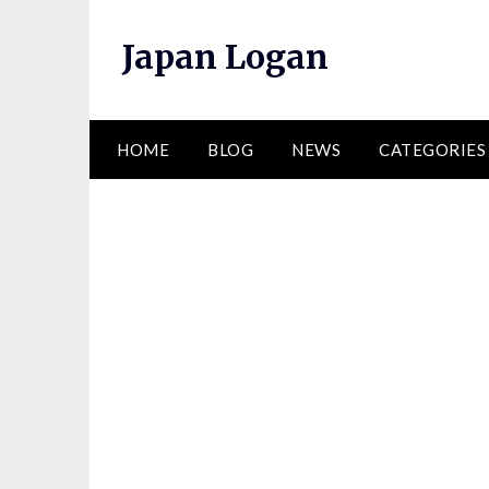
Skip
to
Japan Logan
content
HOME
BLOG
NEWS
CATEGORIES