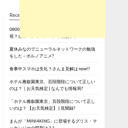
Recent Posts
08001113110の着信は迷惑電話で放置・無
視？ビューティールマンド頭皮ケア？?
夏休みなのでニューラルネットワークの勉強
をした – ポルノアニメ?
食事中スマホは失礼？さんま見解は new!?
ホテル雅叙園東京、百段階段について正しい
のは？｜お天気検定 | なんでも情報局?
「ホテル雅叙園東京」百段階段について正し
いのは？ 【お天気検定】 | 見聞録?
まんが「MINI4KING」に登場するグリス・マ
ッケンジーの髪型は？?